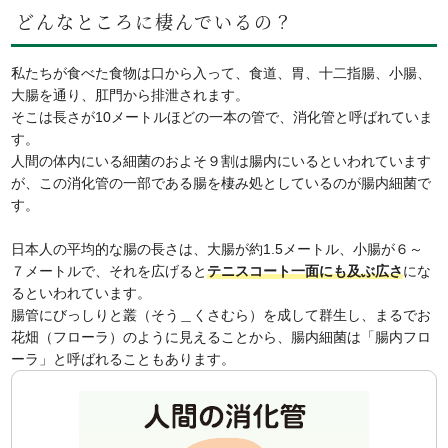
どんなところに棲んでいるの？
私たちが食べた食物は口から入って、食道、胃、十二指腸、小腸、
大腸を通り、肛門から排泄されます。
そこは長さが10メートルほどの一本の管で、消化管と呼ばれていま
す。
人間の体内にいる細菌のおよそ９割は腸内にいるといわれています
が、この消化管の一部である腸を棲み処としているのが腸内細菌で
す。
日本人の平均的な腸の長さは、大腸が約1.5メートル、小腸が６～
７メートルで、それを広げると
テニスコート一面にも及ぶ広さ
にな
るといわれています。
腸管にびっしりと叢（そう＿くさむら）を成して群生し、まるでお
花畑（フローラ）のように見えることから、腸内細菌は「腸内フロ
ーラ」と呼ばれることもあります。