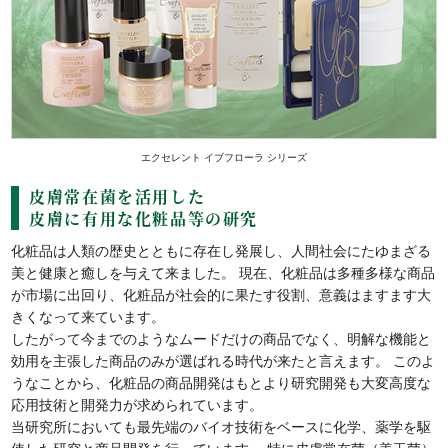
エクセレント イブフローラ シリーズ
皮膚常在菌を活用した
皮膚に有用な化粧品等の研究
化粧品は人類の歴史とともに存在し発展し、人間社会にたゆまざる
美と健康と癒しを与えて来ました。 現在、化粧品は多種多様な商品
が市場に出回り、化粧品が社会的に果たす役割、意義はますます大
きくなって来ています。
したがって今までのようなムードだけの商品でなく、明解な機能と
効用を主張した商品のみが選ばれる時代が来たと言えます。 このよ
うなことから、化粧品の商品開発はもとより研究開発も大変高度な
応用技術と開発力が求められています。
当研究所においても最先端のバイオ技術をベースに化学、薬学を駆