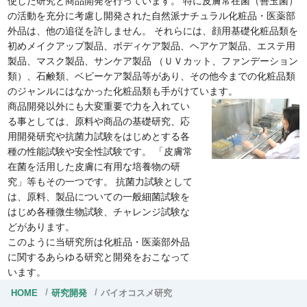
使した研究と商品開発を行っています。 特に皮膚常在菌（善玉菌）
の活動を充分に考慮し開発された自然派ナチュラル化粧品・医薬部
外品は、他の追従を許しません。 それらには、顔用基礎化粧品類を
初めメイクアップ製品、ボディケア製品、ヘアケア製品、エステ用
製品、マスク製品、サンケア製品 （ＵＶカット、ファンデーション
類）、石鹸類、ベビーケア製品等があり、その他今までの化粧品類
のジャンルにはなかった化粧品類も手がけています。
商品開発以外にも大変重要で力を入れてい
る事としては、原料や商品の基礎研究、応
用開発研究や抗菌力試験をはじめとする各
種の性能試験や安全性試験です。 「皮膚常
在菌を活用した皮膚に有用な培養物の研
究」等もその一つです。 抗菌力試験として
は、原料、製品についての一般細菌試験を
はじめ各種微生物試験、チャレンジ試験な
どがあります。
このように当研究所は化粧品・医薬部外品
に関するあらゆる研究と開発をおこなって
います。
HOME
研究開発
バイオコスメ研究