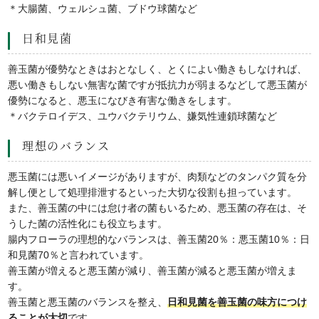
＊大腸菌、ウェルシュ菌、ブドウ球菌など
日和見菌
善玉菌が優勢なときはおとなしく、とくによい働きもしなければ、
悪い働きもしない無害な菌ですが抵抗力が弱まるなどして悪玉菌が
優勢になると、悪玉になびき有害な働きをします。
＊バクテロイデス、ユウバクテリウム、嫌気性連鎖球菌など
理想のバランス
悪玉菌には悪いイメージがありますが、肉類などのタンパク質を分
解し便として処理排泄するといった大切な役割も担っています。
また、善玉菌の中には怠け者の菌もいるため、悪玉菌の存在は、そ
うした菌の活性化にも役立ちます。
腸内フローラの理想的なバランスは、善玉菌20％：悪玉菌10％：日
和見菌70％と言われています。
善玉菌が増えると悪玉菌が減り、善玉菌が減ると悪玉菌が増えま
す。
善玉菌と悪玉菌のバランスを整え、
日和見菌を善玉菌の味方につけ
ることが大切
です。