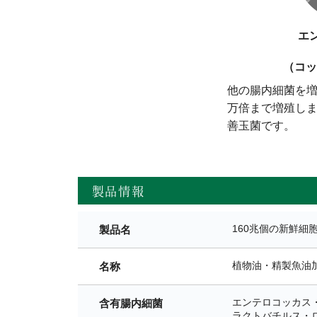
エ
（コッ
他の腸内細菌を増
万倍まで増殖しま
善玉菌です。
製品情報
160兆個の新鮮細
製品名
植物油・精製魚油
名称
エンテロコッカス・
含有腸内細菌
ラクトバチルス・ロ