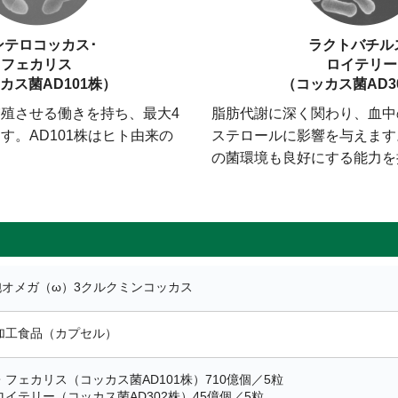
ンテロコッカス･
ラクトバチル
フェカリス
ロイテリー
カス菌AD101株）
（コッカス菌AD3
殖させる働きを持ち、最大4
脂肪代謝に深く関わり、血中
す。AD101株はヒト由来の
ステロールに影響を与えます
の菌環境も良好にする能力を
胞オメガ（ω）3クルクミンコッカス
加工食品（カプセル）
フェカリス（コッカス菌AD101株）710億個／5粒
イテリー（コッカス菌AD302株）45億個／5粒