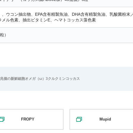
）、ウコン抽出物、EPA含有精製魚油、DHA含有精製魚油、乳酸菌粉
ラメル色素、抽出ビタミンE、ヘマトコッカス藻色素
0粒）
60兆個の新鮮細胞オメガ（ω）3クルクミンコッカス
FROPY
Mupid